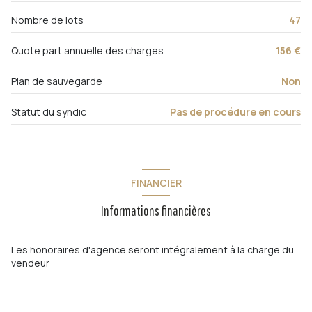
2ème étage
Nombre de lots
47
3 étage(s)
Quote part annuelle des charges
156 €
vue Dégagée
Plan de sauvegarde
Non
Statut du syndic
Pas de procédure en cours
cave
terrasse
FINANCIER
interphone
Informations financières
quartier Centre Ville
Les honoraires d'agence seront intégralement à la charge du
vendeur