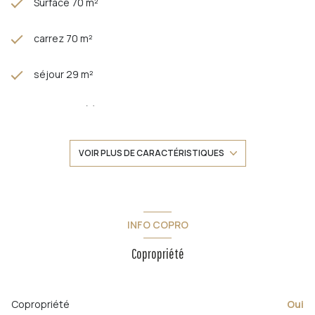
Surface 70 m²
carrez 70 m²
séjour 29 m²
2 chambre(s)
1 salle(s) d'eau
VOIR PLUS DE CARACTÉRISTIQUES
cuisine séparée (équipée)
Chauffage individuel : chaudière (gaz de ville)
INFO COPRO
Copropriété
exposition Sud-Ouest
3 niveau(x)
Copropriété
Oui