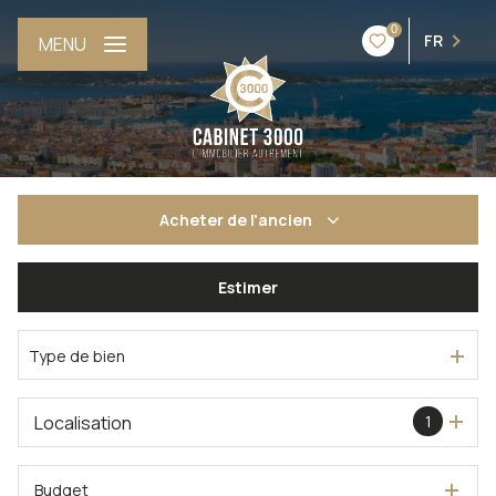
0
FR
MENU
Acheter
de l'ancien
Estimer
De l'ancien
De l'immo pro
Type de bien
Localisation
1
Budget