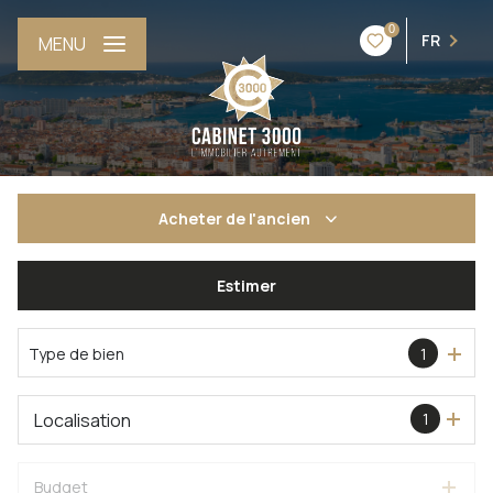
0
FR
MENU
Acheter
de l'ancien
Estimer
De l'ancien
De l'immo pro
Type de bien
1
Localisation
1
Budget