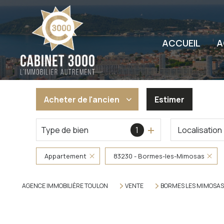
ACCUEIL
A
Acheter
de l'ancien
Estimer
Type de bien
1
Localisation
De l'ancien
De l'immo pro
Appartement
83230 - Bormes-les-Mimosas
AGENCE IMMOBILIÈRE TOULON
VENTE
BORMES LES MIMOSAS