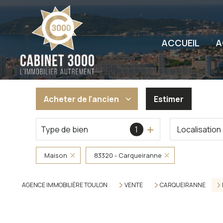
ACCUEIL
A
Acheter
de l'ancien
Estimer
Type de bien
1
Localisation
De l'ancien
De l'immo pro
Maison
83320 - Carqueiranne
AGENCE IMMOBILIÈRE TOULON
VENTE
CARQUEIRANNE