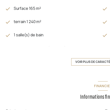
Surface 165 m²
terrain 1 240 m²
1 salle(s) de bain
cuisine américaine (équipée)
exposition Sud
VOIR PLUS DE CARACT
vue Vue mer et rade
FINANCIE
interphone
Informations fi