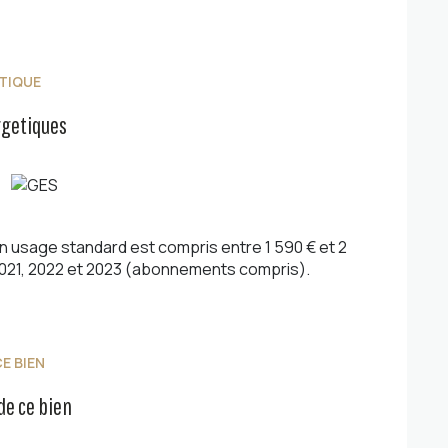
d'une spacieuse salle de bains équipée d'une
es indépendantes, d'une véranda et d'une agréable
a.
TIQUE
é dispose également d'un garage pour motos ainsi
rgetiques
ulon, cette propriété rare conjugue volumes
ble.
t.
sé sont disponibles sur le site
Géorisques
 usage standard est compris entre 1 590 € et 2
2021, 2022 et 2023 (abonnements compris).
E BIEN
de ce bien