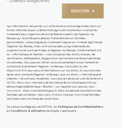
* Champs obligatoires
ENVOYER
Les informations recueillies sur ce formulaire sont enregistrées dans un
fichier informatisé par La Boite Immo agissant comme Sous-traitant du
traitement pour la gestion de la clientèle/prospects de l'Agence / du
Réseau qui reste Responsable du Traitement de vos Données
personnelles. La base légale du traitement repose sur l'intérêt légitime de
l'Agence / du Réseau. Elles sont conservées jusqu'à demande de
suppression et sont destinées à l'Agence / au Réseau. Conformément à la
loi « informatique et libertés », vous disposez des droits d’accès, de
rectification, d’effacement, d’opposition, de limitation et de portabilité de
vos données. Vous pouvez retirer votre consentement à tout moment en
contactant directement l’Agence / Le Réseau. Consultez le site
https://cnil.fr/fr
pour plus d’informations sur vos droits. Si vous estimez,
après avoir contacté l'Agence / le Réseau, que vos droits « Informatique et
Libertés » ne sont pas respectés, vous pouvez adresser une réclamation à
la CNIL. Nous vous informons de l’existence de la liste d'opposition au
démarchage téléphonique « Bloctel », sur laquelle vous pouvez vous
inscrire ici :
https://www.bloctel.gouv.fr
. Dans le cadre de la protection des
Données personnelles, nous vous invitons à ne pas inscrire de Données
sensibles dans le champ de saisie libre.
Ce site est protégé par reCAPTCHA, les
Politiques de Confidentialité
et
es
Conditions d'utilisation
de Google s'appliquent.