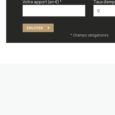
Votre apport (en €) *
Taux d'emp
ENVOYER
* Champs obligatoires