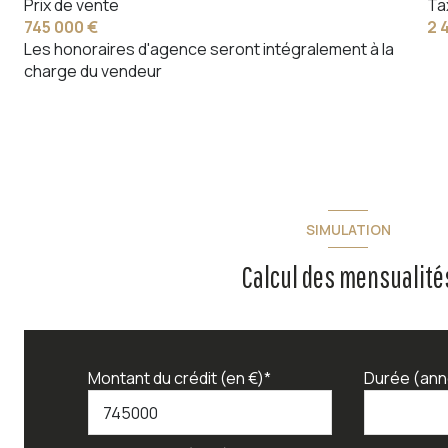
Prix de vente
Ta
745 000 €
2 
Les honoraires d'agence seront intégralement à la
charge du vendeur
SIMULATION
Calcul des mensualité
Montant du crédit (en €)*
Durée (ann