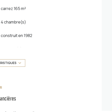
carrez 165 m²
4 chambre(s)
construit en 1982
1 garage(s)
1 niveau(x)
ÉRISTIQUES
terrasse
R
nancières