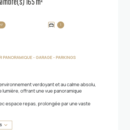
Maison 7 pièce(s) 4 chambre(s) 165 m²
m²
1
ER PANORAMIQUE - GARAGE - PARKINGS
n environnement verdoyant et au calme absolu,
 lumière, offrant une vue panoramique
avec espace repas, prolongée par une vaste
onvivialité grâce à son espace barbecue et
uvrant sur une véranda avec une magnifique vue
ements, une buanderie, un cellier ainsi que des
US