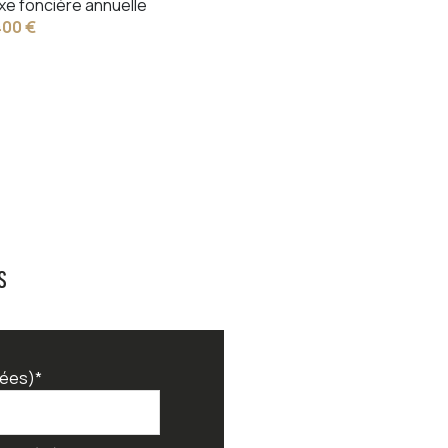
xe foncière annuelle
400 €
s
ées)*