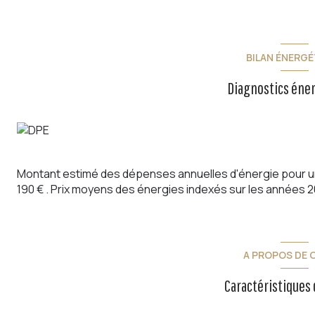
À l'étage, l'espace nuit se compose de quatre chambres, 
baignoire et d'une double douche à l'italienne, de toilett
terrasse tropézienne, parfaites pour profiter du panoram
BILAN ÉNERGÉ
Édifiée sur une parcelle arborée de 1 240 m², la propriét
que de plusieurs places de stationnement.
Diagnostics éne
À seulement cinq minutes en voiture du centre-ville de To
généreux, sérénité, prestations de qualité et vue imprena
Zone soumise à une obligation légale de débroussaillemen
Les informations sur les risques auxquels ce bien est expo
Montant estimé des dépenses annuelles d'énergie pour un
190 € . Prix moyens des énergies indexés sur les années 
A PROPOS DE C
Caractéristiques 