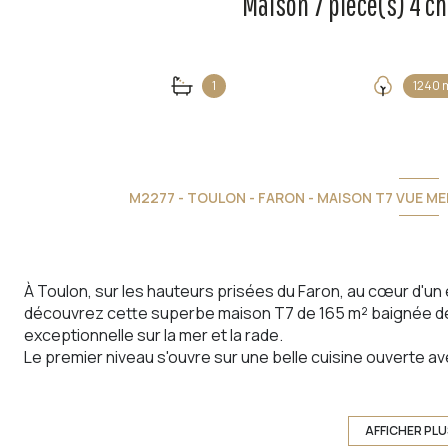
1
1240 
M2277 - TOULON - FARON - MAISON T7 VUE M
À Toulon, sur les hauteurs prisées du Faron, au cœur d'u
découvrez cette superbe maison T7 de 165 m² baignée de
exceptionnelle sur la mer et la rade.
Le premier niveau s'ouvre sur une belle cuisine ouverte 
terrasse exposée plein sud, idéale pour les moments de c
plancha. Vous y trouverez également un salon lumineux o
sur la mer, un espace home cinéma, une chambre avec rang
AFFICHER PL
toilettes indépendantes.