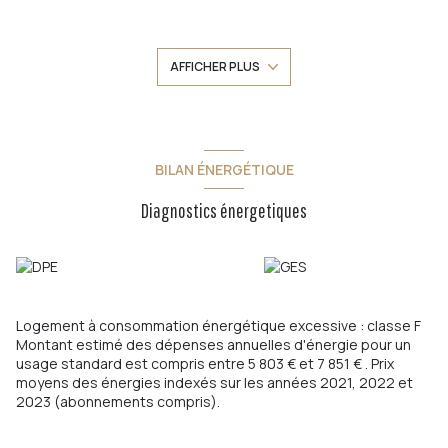
de 40 m² avec cheminée, 1 chambre, salle de bain, WC ; En
rez-de-jardin : cuisine ouverte/séjour, 2 chambres
(transformables en 4 chambres), salle de bain avec WC.
AFFICHER PLUS
Atelier de 33 m² avec point d'eau et entrée indépendante,
grenier avec dalle de béton, buanderie et terrasses sur une
parcelle de 650 m² avec piscine et garage de 16 m². A
proximité des axes autoroutiers et des écoles.
BILAN ÉNERGÉTIQUE
Les informations sur les risques auxquels ce bien est exposé
sont disponibles sur le site
Géorisques
Diagnostics énergetiques
Logement à consommation énergétique excessive : classe F
Montant estimé des dépenses annuelles d'énergie pour un
usage standard est compris entre 5 803 € et 7 851 € . Prix
moyens des énergies indexés sur les années 2021, 2022 et
2023 (abonnements compris).