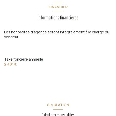
cuisine séparée
FINANCIER
Informations financières
1 garage(s)
exposition Sud-Est
Les honoraires d'agence seront intégralement à la charge du
vendeur
vue Dégagée
terrasse
Taxe foncière annuelle
2 481 €
arboré
quartier HAUT BEAULIEU
SIMULATION
Calcul des mensualités