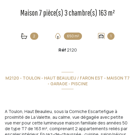
Maison 7 pièce(s) 3 chambre(s) 163 m²
2
650 m²
1
Réf
2120
M2120 - TOULON - HAUT BEAULIEU / FARON EST - MAISON T7
- GARAGE - PISCINE
A Toulon, Haut Beaulieu, sous la Corniche Escartefigue à
proximité de La Valette, au calme, vue dégagée avec petite
vue mer pour cette lumineuse maison familiale des années 50
de type T7 de 163 m², comprenant 2 appartements reliés par
escalier intérieur. En rez-de-chaussée : cuisine, salon/séjour