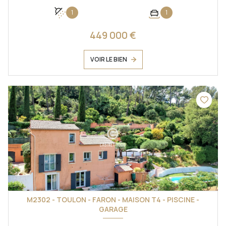
1
1
449 000 €
VOIR LE BIEN
M2302 - TOULON - FARON - MAISON T4 - PISCINE -
GARAGE