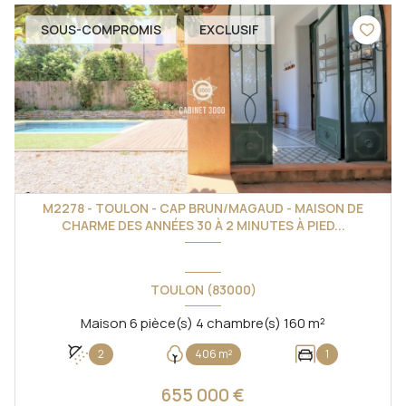
SOUS-COMPROMIS
EXCLUSIF
M2278 - TOULON - CAP BRUN/MAGAUD - MAISON DE
CHARME DES ANNÉES 30 À 2 MINUTES À PIED...
TOULON (83000)
Maison 6 pièce(s) 4 chambre(s) 160 m²
2
406 m²
1
655 000 €