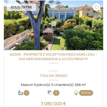
SOUS-OFFRE
M2305 - PROPRIÉTÉ D’EXCEPTION PIEDS DANS L’EAU –
VUE MER PANORAMIQUE & ACCÈS PRIVATIF
TOULON (83000)
Maison 9 pièce(s) 5 chambre(s) 268 m²
1
2
876 m²
3 080 000 €