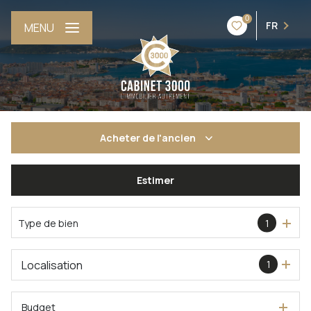
0
FR
MENU
Acheter
de l'ancien
Estimer
De l'ancien
De l'immo pro
Type de bien
1
Localisation
1
Budget