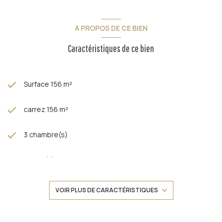
Idéalement situé à proximité des commerces et des
transports, ce bien d’exception allie confort, volumes et
qualité de vie en bord de mer.
A PROPOS DE CE BIEN
Un bien rare sur le secteur.
Caractéristiques de ce bien
Les informations sur les risques auxquels ce bien est exposé
sont disponibles sur le site
Géorisques
Surface 156 m²
carrez 156 m²
3 chambre(s)
2 salle(s) d'eau
construit en 1970
VOIR PLUS DE CARACTÉRISTIQUES
cuisine séparée (équipée)