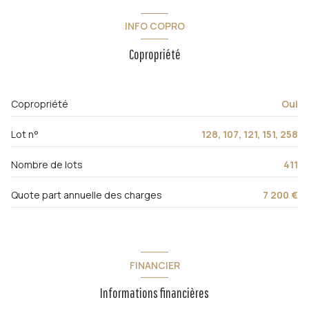
1 garage(s)
INFO COPRO
Copropriété
exposition Sud
1er étage
Copropriété
Oui
ascenseur
Lot n°
128, 107, 121, 151, 258
vue Mer et parc
Nombre de lots
411
cave
Quote part annuelle des charges
7 200 €
balcon
FINANCIER
terrasse
Informations financières
arboré