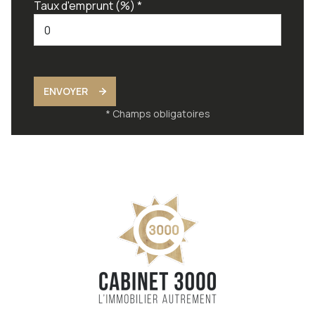
Taux d'emprunt (%) *
ENVOYER
* Champs obligatoires