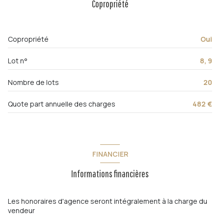
Copropriété
Chauffage individuel : radiateur (electrique)
exposition Sud-Ouest
Copropriété
Oui
4ème étage
Lot n°
8, 9
4 étage(s)
Nombre de lots
20
vue Dégagée
Quote part annuelle des charges
482 €
cave
FINANCIER
interphone
Informations financières
quartier Le Mourillon
Les honoraires d'agence seront intégralement à la charge du
vendeur