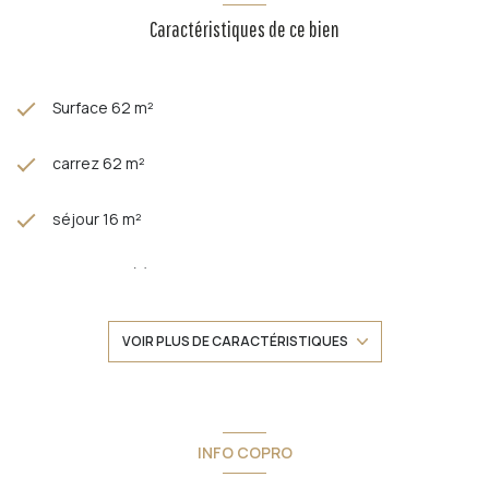
Caractéristiques de ce bien
Surface 62 m²
carrez 62 m²
séjour 16 m²
2 chambre(s)
1 salle(s) d'eau
VOIR PLUS DE CARACTÉRISTIQUES
construit en 1900
cuisine séparée
INFO COPRO