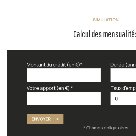
SIMULATION
Calcul des mensualité
Montant du crédit (en €)*
Durée (ann
Votre apport (en €) *
Taux d'emp
ENVOYER
* Champs obligatoires