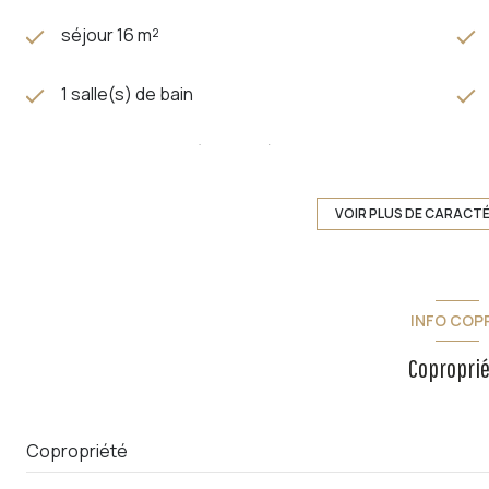
séjour 16 m²
1 salle(s) de bain
cuisine séparée (équipée)
exposition Est-Ouest
VOIR PLUS DE CARACT
3 étage(s)
INFO COP
cave
Copropri
interphone
Copropriété