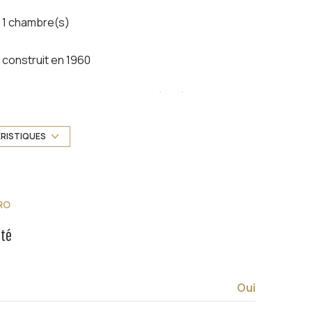
1 chambre(s)
construit en 1960
Chauffage collectif : radiateur (gaz)
3ème étage
ÉRISTIQUES
vue Dégagée
RO
balcon
été
quartier Claret
Oui