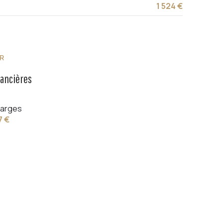
1 524 €
R
nancières
arges
7 €