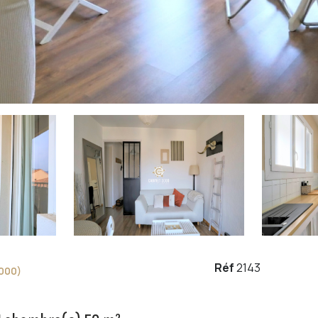
Réf
2143
000)