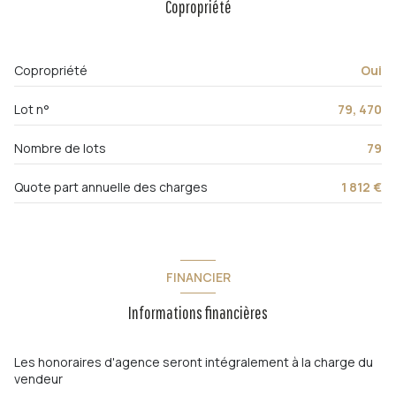
Copropriété
Chauffage collectif : radiateur (gaz)
exposition Sud
Copropriété
Oui
2ème étage
Lot n°
79, 470
7 étage(s)
Nombre de lots
79
ascenseur
Quote part annuelle des charges
1 812 €
vue Dégagée
FINANCIER
terrasse
Informations financières
loggia
Les honoraires d'agence seront intégralement à la charge du
interphone
vendeur