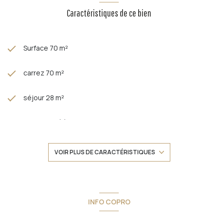
Caractéristiques de ce bien
Surface 70 m²
carrez 70 m²
séjour 28 m²
2 chambre(s)
1 salle(s) de bain
VOIR PLUS DE CARACTÉRISTIQUES
construit en 1962
cuisine séparée (semi-équipée)
INFO COPRO