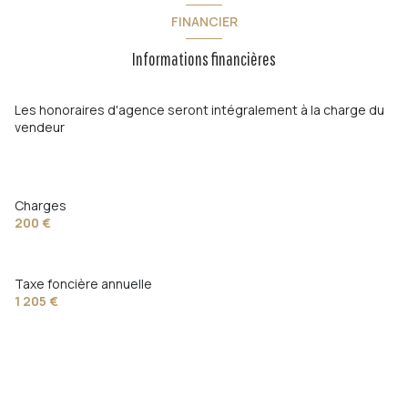
cuisine séparée (équipée)
FINANCIER
Informations financières
Chauffage collectif : radiateur (autre)
Chauffage autre : autre (gaz)
Les honoraires d'agence seront intégralement à la charge du
vendeur
exposition Nord-Sud
6ème étage
Charges
200 €
7 étage(s)
Taxe foncière annuelle
ascenseur
1 205 €
vue Port de plaisance
cave