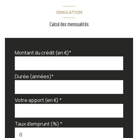
loggia
SIMULATION
interphone
Calcul des mensualités
quartier Le Mourillon, Port de Plaisance, Port
Marchand
Montant du crédit (en €)*
Durée (années)*
Votre apport (en €) *
Taux d'emprunt (%) *