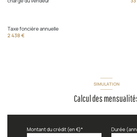
charge du vendeur
33
Taxe foncière annuelle
2 438 €
SIMULATION
Calcul des mensualité
Montant du crédit (en €)*
Durée (ann