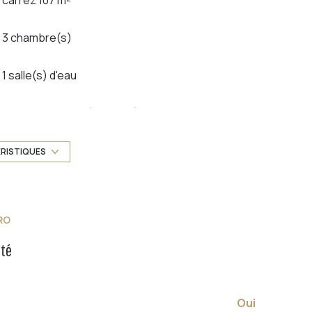
3 chambre(s)
1 salle(s) d'eau
cuisine séparée (équipée)
exposition Sud
ÉRISTIQUES
2 étage(s)
RO
cave
été
terrasse
quartier Cap Brun
Oui