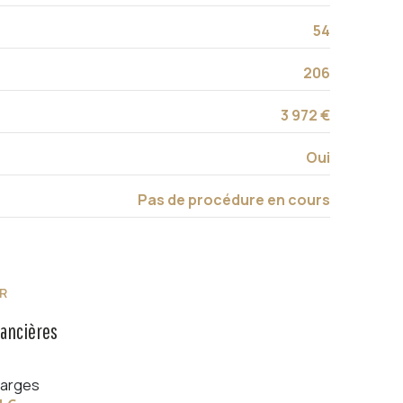
54
206
3 972 €
Oui
Pas de procédure en cours
R
nancières
arges