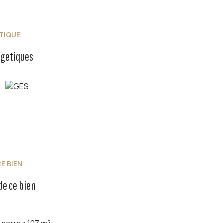
TIQUE
rgetiques
E BIEN
de ce bien
carrez 107 m²