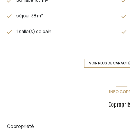
séjour 38 m²
1 salle(s) de bain
construit en 1983
1 parking(s)
VOIR PLUS DE CARACT
2ème étage
INFO COP
vue dégagée Faron et jardins
Copropri
balcon
visiophone
Copropriété