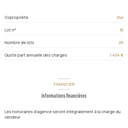
exposition Nord-Est
Copropriété
Oui
3ème étage
Lot n°
15
3 étage(s)
Nombre de lots
25
vue Dégagée, jardins
Quote part annuelle des charges
1 434 €
interphone
FINANCIER
quartier Lamalgue-Michelet, Petit Bois
Informations financières
Les honoraires d'agence seront intégralement à la charge du
vendeur