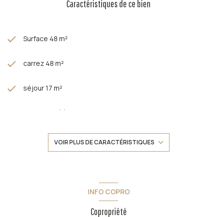
Caractéristiques de ce bien
Surface 48 m²
carrez 48 m²
séjour 17 m²
2 chambre(s)
1 salle(s) de bain
VOIR PLUS DE CARACTÉRISTIQUES
construit en 1930
cuisine américaine (semi-équipée)
INFO COPRO
Copropriété
Chauffage collectif : radiateur (fioul)