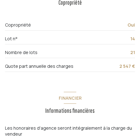
Copropriété
Chauffage collectif : radiateur (autre)
exposition Est-Ouest
Copropriété
Oui
3ème étage
Lot n°
14
4 étage(s)
Nombre de lots
21
vue Dégagée
Quote part annuelle des charges
2 547 €
interphone
FINANCIER
quartier Le Mourillon
Informations financières
Les honoraires d'agence seront intégralement à la charge du
vendeur