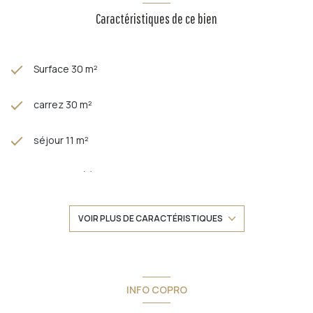
Caractéristiques de ce bien
Surface 30 m²
carrez 30 m²
séjour 11 m²
1 chambre(s)
1 salle(s) d'eau
VOIR PLUS DE CARACTÉRISTIQUES
construit en 1950
cuisine américaine (semi-équipée)
INFO COPRO