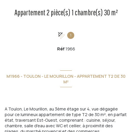
Appartement 2 pièce(s) 1 chambre(s) 30 m²
1
Réf
1966
M1966 - TOULON - LE MOURILLON - APPARTEMENT T2 DE 30
M²
A Toulon, Le Mourillon, au 3ème étage sur 4, vue dégagée
pour ce lumineux appartement de type T2 de 30 m², en parfait
état, traversant Est-Ouest, comprenant : cuisine, séjour,
chambre, salle d'eau avec WC et cellier, à proximité des
plages, du marché provençal et des commerces.