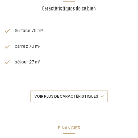
Caractéristiques de ce bien
Surface 70 m²
carrez 70 m²
séjour 27 m²
2 chambre(s)
1 salle(s) d'eau
VOIR PLUS DE CARACTÉRISTIQUES
construit en 1990
cuisine américaine (équipée)
FINANCIER