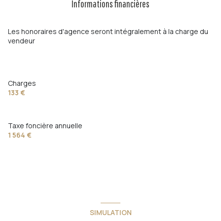
Informations financières
Chauffage individuel : radiateur (electrique)
1 garage(s)
Les honoraires d'agence seront intégralement à la charge du
vendeur
exposition Nord-Sud
2 étage(s)
Charges
133 €
vue Jardin
Taxe foncière annuelle
cave
1 564 €
balcon
terrasse
interphone
SIMULATION