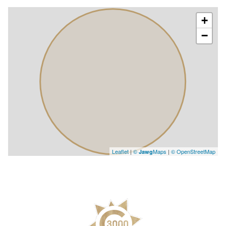
+
−
Leaflet
|
©
Maps
|
© OpenStreetMap
Jawg